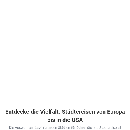
.
.
inkl.
inkl.
Frühstück
inkl.
Flüge
Flüge
.
Flüge
Laut
Programm
(7HP)
.
624
€
498
€
606
€
ab
ab
ab
Zum Angebot
Zum Angebot
inkl.
pro Person
pro Person
pro Person
Flüge
1.281
€
ab
Zum Angebot
pro Person
Entdecke die Vielfalt: Städtereisen von Europa
bis in die USA
Die Auswahl an faszinierenden Städten für Deine nächste Städtereise ist