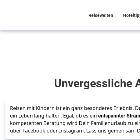
Reisewelten
Hoteltip
Familienzeit
neu erleben
Die
Unvergessliche A
schönsten
Reisen
mit
Reisen mit Kindern ist ein ganz besonderes Erlebnis. 
ein Leben lang halten. Egal, ob es ein
entspannter Strand
Kindern
kompetenten Beratung wird Dein Familienurlaub zu eine
über Facebook oder Instagram. Lass uns gemeinsam D