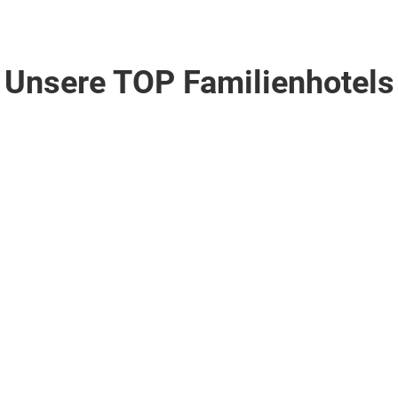
Unsere TOP Familienhotels
ligen Blut
orca . Cala Millor
Spanien . Mallorca . Cala Millor
Hipotels
Cala
Millor
Park
4
10
Nächte
.
Halbpension
.
Appartment
(AB1)