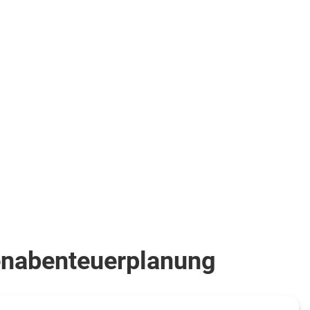
Halbpension
.
Doppelzimmer
(7AA)
.
inkl.
Flüge
411
€
ab
Zum Angebot
pro Person
ienabenteuerplanung