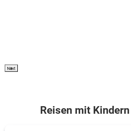
Maisonette
(AB1)
(K)
.
inkl.
Flüge
236
€
521
€
ab
ab
Zum Angebot
pro Person
pro Person
Next
Reisen mit Kindern