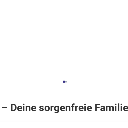
.
inkl.
Flüge
497
€
ab
Zum Angebot
Zum Angebot
pro Person
 – Deine sorgenfreie Famil