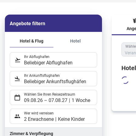
Angebote filtern
Ange
Hote
Hotel & Flug
Hotel
Wählen
Veran
Ihr Abflughafen
Beliebiger Abflughafen
Hote
Ihr Ankunftsflughafen
Beliebiger Ankunftsflughäfen
Wählen Sie Ihren Reisezeitraum
09.08.26
–
07.08.27
1 Woche
Wer wird verreisen
2 Erwachsene
Keine Kinder
Zimmer & Verpflegung