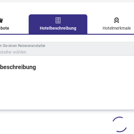
bote
Hotelbeschreibung
Hotelmerkmale
lbeschreibung
 Sie einen Reiseveranstalter
stalter wählen
lbeschreibung