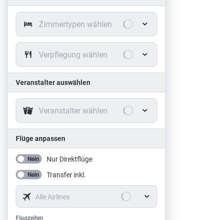
Zimmertypen wählen
Verpflegung wählen
Veranstalter auswählen
Veranstalter wählen
Flüge anpassen
Nur Direktflüge
Nein
Transfer inkl.
Nein
Alle Airlines
Flugzeiten
Flugzeiten