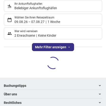
Ihr Ankunftsflughafen
Beliebiger Ankunftsflughäfen
Wählen Sie Ihren Reisezeitraum
09.08.26
–
07.08.27
1 Woche
Wer wird verreisen
2 Erwachsene
Keine Kinder
Mehr Filter anzeigen
Footer
Footer navigation
Buchungstipps
Über uns
Warum im Reisebüro buchen
Hoteltipps
Rechtliches
Kontakt